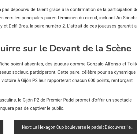
a pas dépourvu de talent grâce à la confirmation de la participation 
vers les principales paires féminines du circuit, incluant Ari Sánch
t Delfi Brea, la paire numéro 2. L’attrait de ces joueuses garantit 
uirre sur le Devant de la Scène
affiche soient absentes, des joueurs comme Gonzalo Alfonso et Tolit
eaux sociaux, participeront. Cette paire, célèbre pour sa dynamique
 victoire à Gijón P2 leur rapporterait chacun 600 points, renforçant
sculins, le Gijón P2 de Premier Padel promet d’offrir un spectacle
nquera pas de captiver le public.
Next:
La Hexagon Cup bouleverse le padel : Découvrez l’énorme enjeu de l’affrontementAmérique vs Europe!