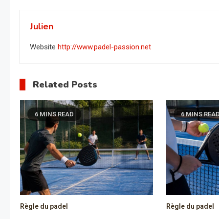
de
l’article
Julien
Website
http://www.padel-passion.net
Related Posts
6 MINS READ
6 MINS REA
Règle du padel
Règle du padel