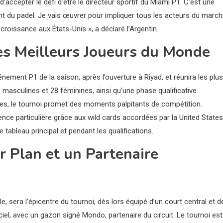
’accepter le défi d’être le directeur sportif du Miami P1. C’est une
 du padel. Je vais œuvrer pour impliquer tous les acteurs du marc
croissance aux États-Unis », a déclaré l’Argentin.
es Meilleurs Joueurs du Monde
ement P1 de la saison, après l’ouverture à Riyad, et réunira les plus
s masculines et 28 féminines, ainsi qu’une phase qualificative
, le tournoi promet des moments palpitants de compétition.
nce particulière grâce aux wild cards accordées par la United States
tableau principal et pendant les qualifications.
r Plan et un Partenaire
, sera l’épicentre du tournoi, dès lors équipé d’un court central et d
iciel, avec un gazon signé Mondo, partenaire du circuit. Le tournoi est