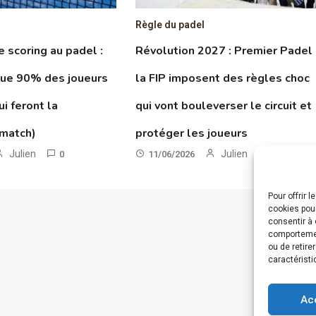
Règle du padel
le scoring au padel :
Révolution 2027 : Premier Padel
que 90% des joueurs
la FIP imposent des règles choc
ui feront la
qui vont bouleverser le circuit et
 match)
protéger les joueurs
Julien
Julien
0
11/06/2026
0
Pour offrir 
cookies pour
consentir à 
comportement
ou de retire
caractéristi
Ac