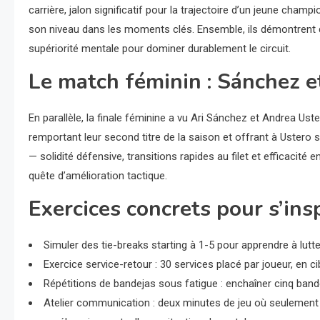
carrière, jalon significatif pour la trajectoire d’un jeune cham
son niveau dans les moments clés. Ensemble, ils démontrent qu
supériorité mentale pour dominer durablement le circuit.
Le match féminin : Sánchez e
En parallèle, la finale féminine a vu Ari Sánchez et Andrea Ust
remportant leur second titre de la saison et offrant à Uster
— solidité défensive, transitions rapides au filet et efficaci
quête d’amélioration tactique.
Exercices concrets pour s’insp
Simuler des tie-breaks starting à 1-5 pour apprendre à lutter
Exercice service-retour : 30 services placé par joueur, en ci
Répétitions de bandejas sous fatigue : enchaîner cinq bande
Atelier communication : deux minutes de jeu où seulement 