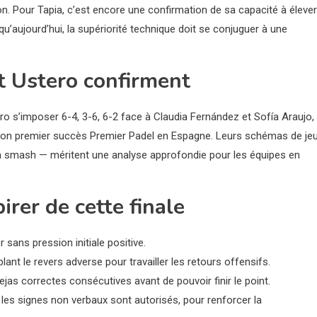
pion. Pour Tapia, c’est encore une confirmation de sa capacité à élever
’aujourd’hui, la supériorité technique doit se conjuguer à une
t Ustero confirment
ero s’imposer 6-4, 3-6, 6-2 face à Claudia Fernández et Sofía Araujo,
o son premier succès Premier Padel en Espagne. Leurs schémas de je
té en smash — méritent une analyse approfondie pour les équipes en
irer de cette finale
 sans pression initiale positive.
blant le revers adverse pour travailler les retours offensifs.
jas correctes consécutives avant de pouvoir finir le point.
les signes non verbaux sont autorisés, pour renforcer la