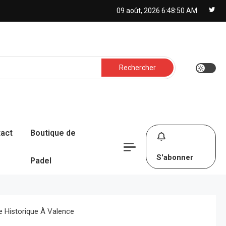
09 août, 2026
6:48:51 AM
Rechercher :
act
Boutique de
S'abonner
Padel
e Historique À Valence