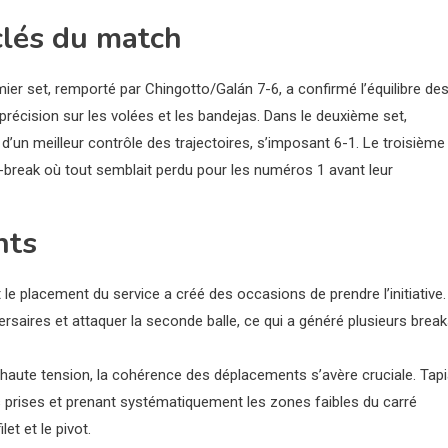
clés du match
ier set, remporté par Chingotto/Galán 7-6, a confirmé l’équilibre de
récision sur les volées et les bandejas. Dans le deuxième set,
 d’un meilleur contrôle des trajectoires, s’imposant 6-1. Le troisième
ie-break où tout semblait perdu pour les numéros 1 avant leur
nts
t le placement du service a créé des occasions de prendre l’initiative.
versaires et attaquer la seconde balle, ce qui a généré plusieurs brea
ute tension, la cohérence des déplacements s’avère cruciale. Tap
s prises et prenant systématiquement les zones faibles du carré
et et le pivot.