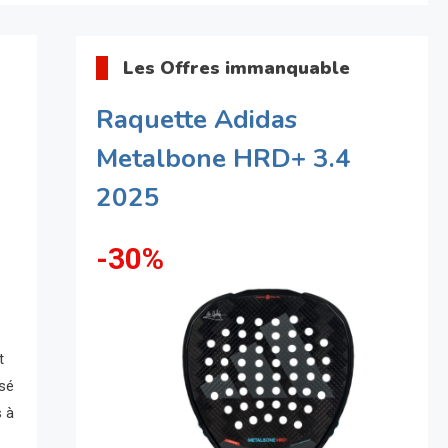
Les Offres immanquable
Raquette Adidas
Metalbone HRD+ 3.4
2025
-30%
t
rsé
s à