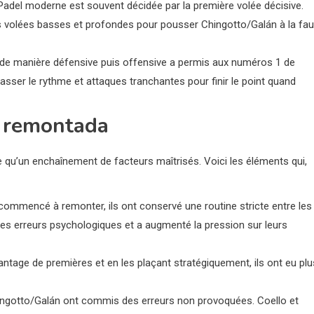
r le Padel moderne est souvent décidée par la première volée décisive.
des volées basses et profondes pour pousser Chingotto/Galán à la fau
as de manière défensive puis offensive a permis aux numéros 1 de
 casser le rythme et attaques tranchantes pour finir le point quand
e remontada
 qu’un enchaînement de facteurs maîtrisés. Voici les éléments qui,
 commencé à remonter, ils ont conservé une routine stricte entre les
t les erreurs psychologiques et a augmenté la pression sur leurs
ntage de premières et en les plaçant stratégique­ment, ils ont eu plu
Chingotto/Galán ont commis des erreurs non provoquées. Coello et