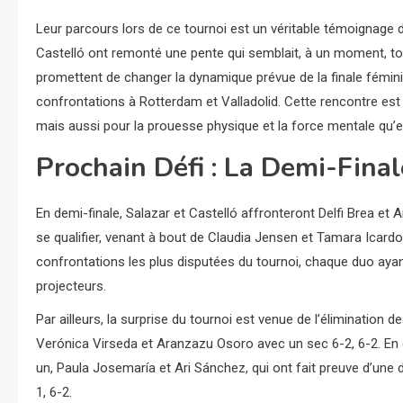
Leur parcours lors de ce tournoi est un véritable témoignage 
Castelló ont remonté une pente qui semblait, à un moment, t
promettent de changer la dynamique prévue de la finale fémin
confrontations à Rotterdam et Valladolid. Cette rencontre es
mais aussi pour la prouesse physique et la force mentale qu’
Prochain Défi : La Demi-Final
En demi-finale, Salazar et Castelló affronteront Delfi Brea et 
se qualifier, venant à bout de Claudia Jensen et Tamara Icardo
confrontations les plus disputées du tournoi, chaque duo ayan
projecteurs.
Par ailleurs, la surprise du tournoi est venue de l’élimination 
Verónica Virseda et Aranzazu Osoro avec un sec 6-2, 6-2. En 
un, Paula Josemaría et Ari Sánchez, qui ont fait preuve d’une 
1, 6-2.