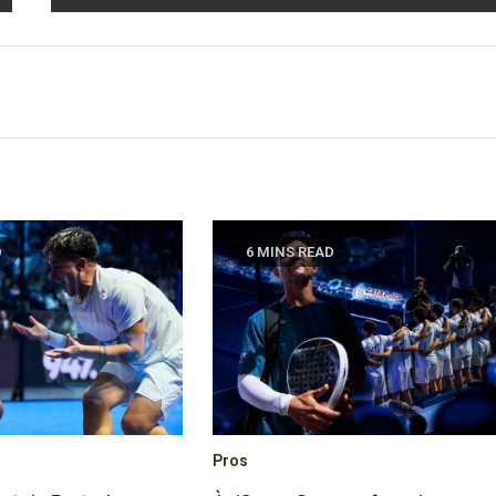
D
6 MINS READ
Pros