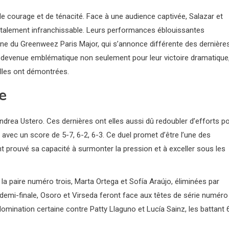
de courage et de ténacité. Face à une audience captivée, Salazar et
otalement infranchissable. Leurs performances éblouissantes
ine du Greenweez Paris Major, qui s’annonce différente des dernière
t devenue emblématique non seulement pour leur victoire dramatique
elles ont démontrées.
e
Andrea Ustero. Ces dernières ont elles aussi dû redoubler d’efforts p
 avec un score de 5-7, 6-2, 6-3. Ce duel promet d’être l’une des
t prouvé sa capacité à surmonter la pression et à exceller sous les
de la paire numéro trois, Marta Ortega et Sofía Araújo, éliminées par
demi-finale, Osoro et Virseda feront face aux têtes de série numéro
domination certaine contre Patty Llaguno et Lucía Sainz, les battant 