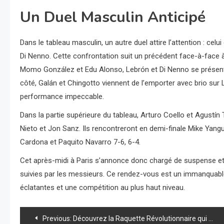
Un Duel Masculin Anticipé
Dans le tableau masculin, un autre duel attire l’attention : ce
Di Nenno. Cette confrontation suit un précédent face-à-face 
Momo González et Edu Alonso, Lebrón et Di Nenno se présent
côté, Galán et Chingotto viennent de l’emporter avec brio sur 
performance impeccable.
Dans la partie supérieure du tableau, Arturo Coello et Agustín 
Nieto et Jon Sanz. Ils rencontreront en demi-finale Mike Yangu
Cardona et Paquito Navarro 7-6, 6-4.
Cet après-midi à Paris s’annonce donc chargé de suspense et
suivies par les messieurs. Ce rendez-vous est un immanquabl
éclatantes et une compétition au plus haut niveau.
Navigation
Previous:
Découvrez la Raquette Révolutionnaire qui Va Transformer Votre Jeu de Padel!