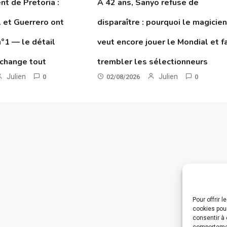
t de Pretoria :
À 42 ans, Sanyo refuse de
 et Guerrero ont
disparaître : pourquoi le magicie
n°1 — le détail
veut encore jouer le Mondial et fa
 change tout
trembler les sélectionneurs
Julien
Julien
0
02/08/2026
0
Pour offrir 
cookies pour
consentir à 