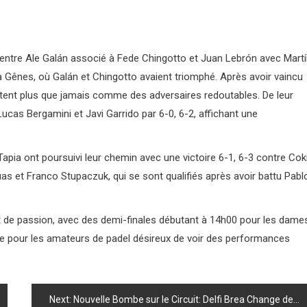
lui entre Ale Galán associé à Fede Chingotto et Juan Lebrón avec Mart
à Gênes, où Galán et Chingotto avaient triomphé. Après avoir vaincu
ent plus que jamais comme des adversaires redoutables. De leur
Lucas Bergamini et Javi Garrido par 6-0, 6-2, affichant une
Tapia ont poursuivi leur chemin avec une victoire 6-1, 6-3 contre Cok
as et Franco Stupaczuk, qui se sont qualifiés après avoir battu Pabl
 de passion, avec des demi-finales débutant à 14h00 pour les dame
e pour les amateurs de padel désireux de voir des performances
Next:
Nouvelle Bombe sur le Circuit: Delfi Brea Change de Partenaire pour le Prochain Tournoi!