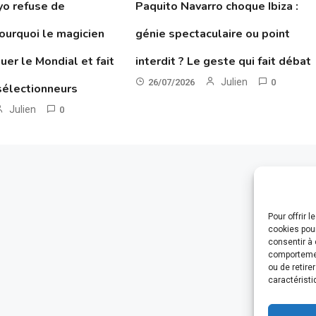
yo refuse de
Paquito Navarro choque Ibiza :
pourquoi le magicien
génie spectaculaire ou point
uer le Mondial et fait
interdit ? Le geste qui fait débat
Julien
26/07/2026
0
sélectionneurs
Julien
0
Pour offrir 
cookies pour
consentir à 
comportement
ou de retire
caractéristi