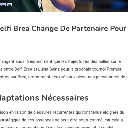
elfi Brea Change De Partenaire Pour
changent aussi fréquemment que les trajectoires des balles sur le
re entre Delfi Brea et Lucía Sainz pour le prochain tournoi Premier
contrés par Brea, notamment ceux liés aux blessures persistantes de 
daptations Nécessaires
son en raison de blessures récurrentes qui l’ont tenue éloignée du
stratégique de ces absences ne peut être sous-estimé, car cela a
ntinuer sa compétition. Dans le calendrier exigeant du padel