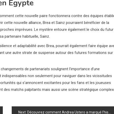
 en Égypte
comment cette nouvelle paire fonctionnera contre des équipes établi
ir cette nouvelle alliance, Brea et Sainz pourraient bénéficier de la
approches imprévues. Le mystère entoure également le choix du futur
 partenaire habituelle, Sainz.
lience et adaptabilité avec Brea, pourrait également faire équipe av
ant une autre strate de suspense autour des futures formations sur 
s changements de partenariats soulignent l’importance d’une
ont indispensables non seulement pour naviguer dans les vicissitudes
portunités qui s’annoncent excitantes pour les fans et les joueuses
t des matchs palpitants mais aussi une scène stratégique complex
Next:
Découvrez comment Andrea Ustero a marqué l’histoire du padel à seulement 16 ans lors du Paris Major !