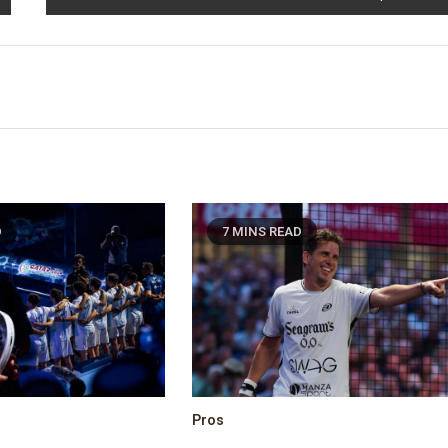
D
7 MINS READ
Pros