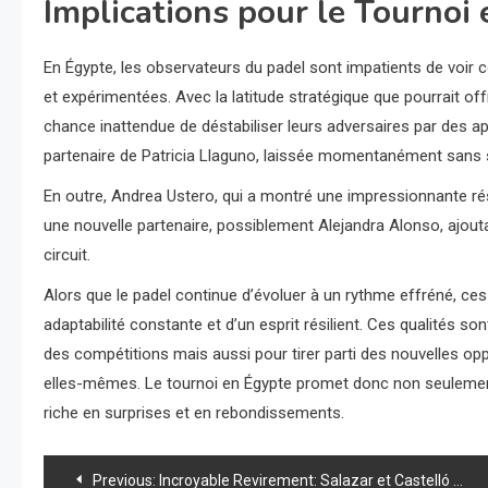
Implications pour le Tournoi
En Égypte, les observateurs du padel sont impatients de voir 
et expérimentées. Avec la latitude stratégique que pourrait offr
chance inattendue de déstabiliser leurs adversaires par des 
partenaire de Patricia Llaguno, laissée momentanément sans sa
En outre, Andrea Ustero, qui a montré une impressionnante rési
une nouvelle partenaire, possiblement Alejandra Alonso, ajout
circuit.
Alors que le padel continue d’évoluer à un rythme effréné, ce
adaptabilité constante et d’un esprit résilient. Ces qualités s
des compétitions mais aussi pour tirer parti des nouvelles op
elles-mêmes. Le tournoi en Égypte promet donc non seulemen
riche en surprises et en rebondissements.
Navigation
Previous:
Incroyable Revirement: Salazar et Castelló Réécrivent l’Histoire du Padel à Paris!