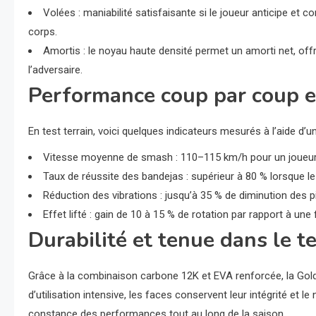
Volées : maniabilité satisfaisante si le joueur anticipe et 
corps.
Amortis : le noyau haute densité permet un amorti net, of
l’adversaire.
Performance coup par coup et
En test terrain, voici quelques indicateurs mesurés à l’aide d’u
Vitesse moyenne de smash : 110–115 km/h pour un joueur
Taux de réussite des bandejas : supérieur à 80 % lorsque l
Réduction des vibrations : jusqu’à 35 % de diminution des p
Effet lifté : gain de 10 à 15 % de rotation par rapport à une
Durabilité et tenue dans le 
Grâce à la combinaison carbone 12K et EVA renforcée, la Gol
d’utilisation intensive, les faces conservent leur intégrité et 
constance des performances tout au long de la saison.