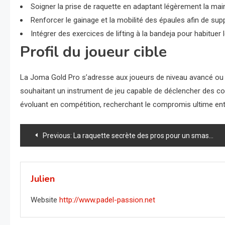
Soigner la prise de raquette en adaptant légèrement la mai
Renforcer le gainage et la mobilité des épaules afin de supp
Intégrer des exercices de lifting à la bandeja pour habituer le
Profil du joueur cible
La Joma Gold Pro s’adresse aux joueurs de niveau avancé ou p
souhaitant un instrument de jeu capable de déclencher des cou
évoluant en compétition, recherchant le compromis ultime entre
Navigation
Previous:
La raquette secrète des pros pour un smash ultra-puissant : l’Akkeron Eclypse dévoilée !
de
l’article
Julien
Website
http://www.padel-passion.net