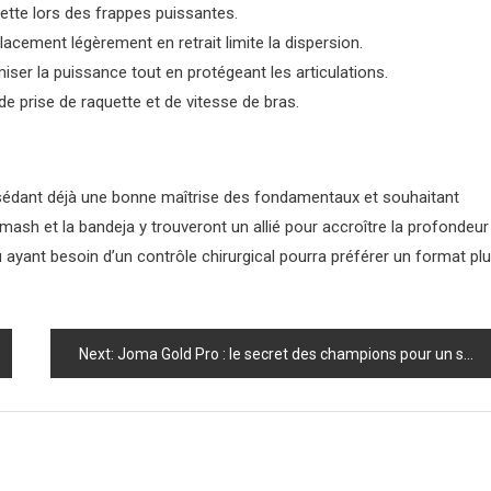
quette lors des frappes puissantes.
acement légèrement en retrait limite la dispersion.
iser la puissance tout en protégeant les articulations.
de prise de raquette et de vitesse de bras.
sédant déjà une bonne maîtrise des fondamentaux et souhaitant
 smash et la bandeja y trouveront un allié pour accroître la profondeur
 ayant besoin d’un contrôle chirurgical pourra préférer un format pl
Next:
Joma Gold Pro : le secret des champions pour un smash surpuissant !