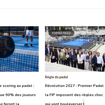
D
6 MINS READ
Règle du padel
le scoring au padel :
Révolution 2027 : Premier Padel
que 90% des joueurs
la FIP imposent des règles choc
ui feront la
qui vont bouleverser le circuit et