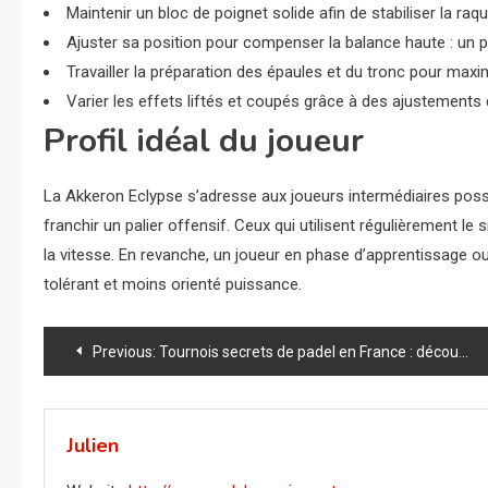
Maintenir un bloc de poignet solide afin de stabiliser la ra
Ajuster sa position pour compenser la balance haute : un pl
Travailler la préparation des épaules et du tronc pour maxim
Varier les effets liftés et coupés grâce à des ajustements 
Profil idéal du joueur
La Akkeron Eclypse s’adresse aux joueurs intermédiaires pos
franchir un palier offensif. Ceux qui utilisent régulièrement le
la vitesse. En revanche, un joueur en phase d’apprentissage ou
tolérant et moins orienté puissance.
Navigation
Previous:
Tournois secrets de padel en France : découvrez les compétitions underground qui montent en puissance
de
l’article
Julien