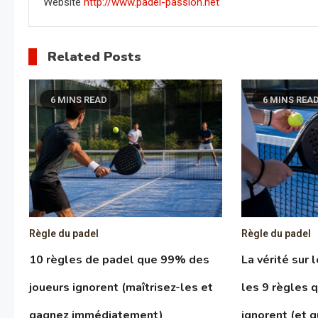
Website
http://www.padel-passion.net
Related Posts
6 MINS READ
6 MINS REA
Règle du padel
Règle du padel
10 règles de padel que 99% des
La vérité sur 
joueurs ignorent (maîtrisez-les et
les 9 règles 
gagnez immédiatement)
ignorent (et q