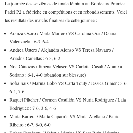
La journée des seizièmes de finale féminin au Bordeaux Premier
Padel P2 a été riche en compétitions et en rebondissements. Voici
les résultats des matchs finalisés de cette journée :
Aranza Osoro / Marta Marrero VS Carolina Orsi / Daiara
Valenzuela : 6-3, 6-4
Andrea Ustero / Alejandra Alonso VS Teresa Navarro /
Ariadna Cañellas : 6-3, 6-2
Noa Cánovas / Jimena Velasco VS Carlotta Casali / Arantxa
Soriano : 6-1, 4-0 (abandon sur blessure)
Sofía Saiz / Marina Lobo VS Carla Touly / Jessica Ginier : 3-6,
6-4, 7-6
Raquel Piltcher / Carmen Castillón VS Nuria Rodríguez / Laia
Rodríguez : 7-6, 3-6, 4-6
Marta Barrera / Marta Caparrós VS Marta Arellano / Patricia
Ribeiro : 6-7, 6-0, 6-0
Esther Carnicero / Melania Merino VS Sara Ruiz / Martina