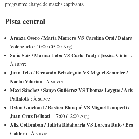
programme chargé de matchs captivants.
Pista central
Aranza Osoro / Marta Marrero VS Carolina Orsi / Daiara
Valenzuela
: 10:00 (05:00 Arg)
Sofía Saiz / Marina Lobo VS Carla Touly / Jessica Ginier
:
À suivre
Juan Tello / Fernando Belasteguín VS Miguel Semmler /
Nacho Vilariño
: À suivre
Maxi Sánchez / Sanyo Gutiérrez VS Thomas Leygue / Aris
Patiniotis
: À suivre
Dylan Guichard / Bastien Blanqué VS Miguel Lamperti /
Juan Cruz Belluati
: 17:00 (12:00 Arg)
Alix Collombon / Julieta Bidahorria VS Lorena Rufo / Bea
Caldera
: À suivre