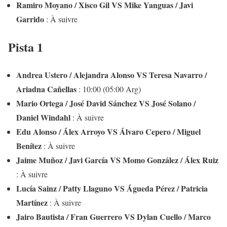
Ramiro Moyano / Xisco Gil VS Mike Yanguas / Javi
Garrido
: À suivre
Pista 1
Andrea Ustero / Alejandra Alonso VS Teresa Navarro /
Ariadna Cañellas
: 10:00 (05:00 Arg)
Mario Ortega / José David Sánchez VS José Solano /
Daniel Windahl
: À suivre
Edu Alonso / Álex Arroyo VS Álvaro Cepero / Miguel
Benítez
: À suivre
Jaime Muñoz / Javi García VS Momo González / Álex Ruiz
: À suivre
Lucía Sainz / Patty Llaguno VS Águeda Pérez / Patricia
Martínez
: À suivre
Jairo Bautista / Fran Guerrero VS Dylan Cuello / Marco