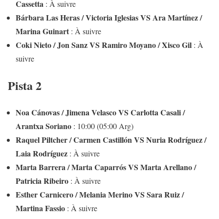
Cassetta
: À suivre
Bárbara Las Heras / Victoria Iglesias VS Ara Martínez /
Marina Guinart
: À suivre
Coki Nieto / Jon Sanz VS Ramiro Moyano / Xisco Gil
: À
suivre
Pista 2
Noa Cánovas / Jimena Velasco VS Carlotta Casali /
Arantxa Soriano
: 10:00 (05:00 Arg)
Raquel Piltcher / Carmen Castillón VS Nuria Rodríguez /
Laia Rodríguez
: À suivre
Marta Barrera / Marta Caparrós VS Marta Arellano /
Patricia Ribeiro
: À suivre
Esther Carnicero / Melania Merino VS Sara Ruiz /
Martina Fassio
: À suivre