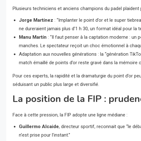
Plusieurs techniciens et anciens champions du padel plaident po
Jorge Martínez
: “Implanter le point d’or et le super tiebr
ne dureraient jamais plus d’1 h 30, un format idéal pour la té
Manu Martín
: “Il faut penser à la captation moderne : un po
manches. Le spectateur reçoit un choc émotionnel à chaque
Adaptation aux nouvelles générations : la “génération TikT
match émaillé de points d’or reste gravé dans la mémoire co
Pour ces experts, la rapidité et la dramaturgie du point d’or pe
séduisant un public plus large et diversifié.
La position de la FIP : prude
Face à cette pression, la FIP adopte une ligne médiane :
Guillermo Alcaide
, directeur sportif, reconnait que “le 
n’est prise pour l’instant.”