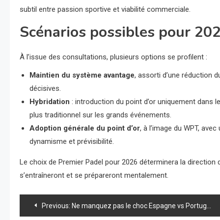
subtil entre passion sportive et viabilité commerciale.
Scénarios possibles pour 20
À l’issue des consultations, plusieurs options se profilent :
Maintien du système avantage
, assorti d’une réduction d
décisives.
Hybridation
: introduction du point d’or uniquement dans le 
plus traditionnel sur les grands événements.
Adoption générale du point d’or
, à l’image du WPT, avec 
dynamisme et prévisibilité.
Le choix de Premier Padel pour 2026 déterminera la direction 
s’entraîneront et se prépareront mentalement.
Navigation
Previous:
Ne manquez pas le choc Espagne vs Portugal en streaming : le programme explosif de la 3ᵉ journée de la Final 8 FIP Euro Padel Cup 2025 !***