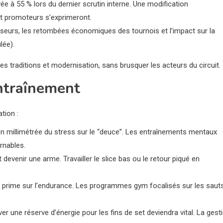
ée à 55 % lors du dernier scrutin interne. Une modification
et promoteurs s’exprimeront.
ffuseurs, les retombées économiques des tournois et l’impact sur la
lée).
es traditions et modernisation, sans brusquer les acteurs du circuit.
ntraînement
tion :
ion millimétrée du stress sur le “deuce”. Les entraînements mentaux
urnables.
 devenir une arme. Travailler le slice bas ou le retour piqué en
ité prime sur l’endurance. Les programmes gym focalisés sur les saut
.
ver une réserve d’énergie pour les fins de set deviendra vital. La gest