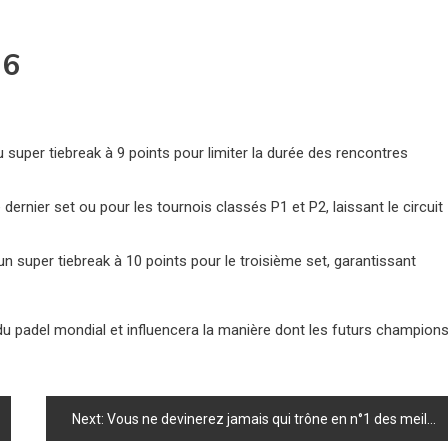
26
u super tiebreak à 9 points pour limiter la durée des rencontres
dernier set ou pour les tournois classés P1 et P2, laissant le circuit
un super tiebreak à 10 points pour le troisième set, garantissant
du padel mondial et influencera la manière dont les futurs champion
Next:
Vous ne devinerez jamais qui trône en n°1 des meilleurs joueurs de padel de tous les temps !