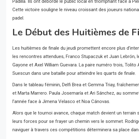
Padilla. Ils ont débordé le public local en triomphant face à P
Cette victoire souligne le niveau croissant des joueurs nation
padel.
Le Début des Huitièmes de F
Les huitièmes de finale du jeudi promettent encore plus d’inten
les rencontres attendues, Franco Stupaczuk et Juan Lebrón, le
Gayone et Axel William Guevara. La paire numéro trois, Tolit
Suescun dans une bataille pour atteindre les quarts de finale.
Dans le tableau féminin, Delfi Brea et Gemma Triay, fraîchement
et Marta Marrero. Paula Josemaría et Ari Sánchez, au sommet
l’année face à Jimena Velasco et Noa Cánovas.
Alors que le tournoi avance, chaque match devient un terrain 
leurs forces pour se frayer un chemin vers le sommet. Rodrigo 
naviguer à travers ces compétitions déterminera sa place dans 