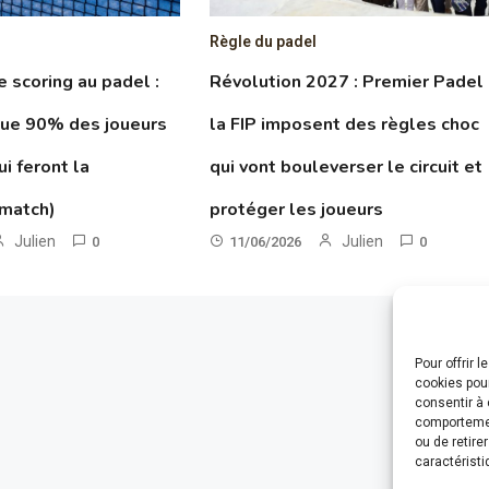
Règle du padel
le scoring au padel :
Révolution 2027 : Premier Padel
que 90% des joueurs
la FIP imposent des règles choc
ui feront la
qui vont bouleverser le circuit et
 match)
protéger les joueurs
Julien
Julien
0
11/06/2026
0
Pour offrir 
cookies pour
consentir à 
comportement
ou de retire
caractéristi