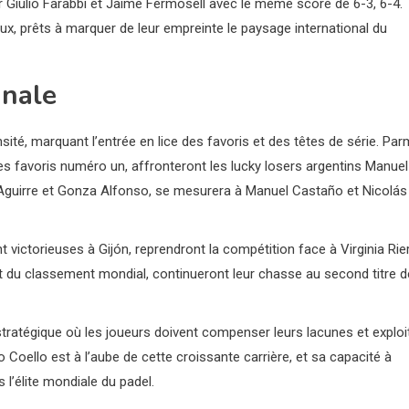
ier Giulio Farabbi et Jaime Fermosell avec le même score de 6-3, 6-4.
aux, prêts à marquer de leur empreinte le paysage international du
inale
sité, marquant l’entrée en lice des favoris et des têtes de série. Par
s favoris numéro un, affronteront les lucky losers argentins Manuel
o Aguirre et Gonza Alfonso, se mesurera à Manuel Castaño et Nicolás
 victorieuses à Gijón, reprendront la compétition face à Virginia Rie
 du classement mondial, continueront leur chasse au second titre d
stratégique où les joueurs doivent compenser leurs lacunes et exploi
Coello est à l’aube de cette croissante carrière, et sa capacité à
l’élite mondiale du padel.