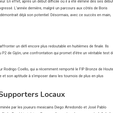
r. En effet, après un début difficile où il a été éliminé dès ses débu
rogressé. L’année dernière, malgré un parcours aux côtés de Boris
 démontrait déjà son potentiel. Désormais, avec ce succès en main,
fronter un défi encore plus redoutable en huitièmes de finale. Ils
P2 de Gijón, une confrontation qui promet d’être un véritable test d
ur Rodrigo Coello, qui a récemment remporté le FIP Bronze de Hout
 et son aptitude à s’imposer dans les tournois de plus en plus
 Supporters Locaux
lluminée par les joueurs mexicains Diego Arredondo et José Pablo