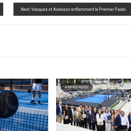
Next:
Vasquez et Axelsson enflamment le Premier Padel : découvrez leur parcours triomphant à Cancún !
D
6 MINS READ