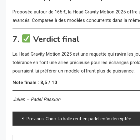
Proposée autour de 165 €, la Head Gravity Motion 2025 offre un
avancés. Comparée à des modèles concurrents dans la même ga
7.
Verdict final
La Head Gravity Motion 2025 est une raquette qui ravira les jo
tolérance en font une alliée précieuse pour les échanges prol
pourraient lui préférer un modèle offrant plus de puissance.
Note finale : 8,5 / 10
Julien – Padel Passion
Navigation
Previous:
Choc : la balle œuf en padel enfin décryptée – l’astuce secrète des pros pour ne plus jamais hésiter !
de