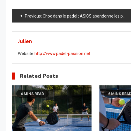
Navigation
Previous:
Choc dans le padel : ASICS abandonne les palas et rafle 40 % du marché – découvrez leur plan secret !
de
l’article
Julien
Website
http://www.padel-passion.net
Related Posts
6 MINS READ
6 MINS REA