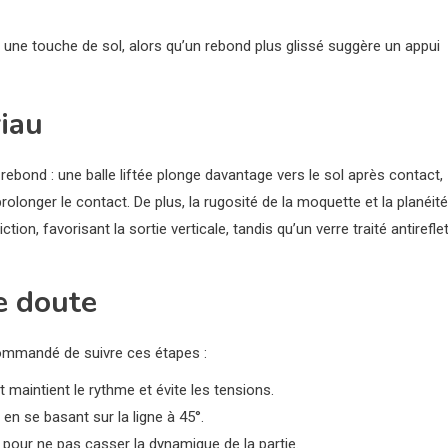
 une touche de sol, alors qu’un rebond plus glissé suggère un appui
riau
 rebond : une balle liftée plonge davantage vers le sol après contact,
rolonger le contact. De plus, la rugosité de la moquette et la planéité
ion, favorisant la sortie verticale, tandis qu’un verre traité antirefle
e doute
commandé de suivre ces étapes :
int maintient le rythme et évite les tensions.
 en se basant sur la ligne à 45°.
ive pour ne pas casser la dynamique de la partie.