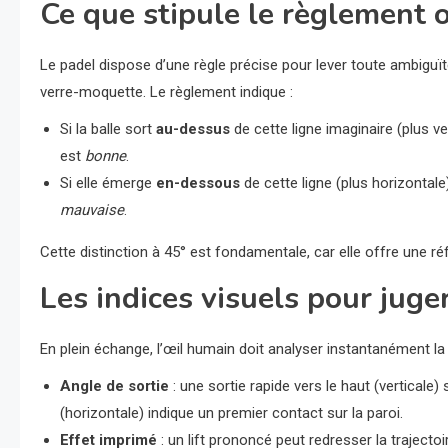
Ce que stipule le règlement of
Le padel dispose d’une règle précise pour lever toute ambiguïté
verre-moquette. Le règlement indique :
Si la balle sort
au-dessus
de cette ligne imaginaire (plus ver
est
bonne
.
Si elle émerge
en-dessous
de cette ligne (plus horizontale)
mauvaise
.
Cette distinction à 45° est fondamentale, car elle offre une r
Les indices visuels pour juge
En plein échange, l’œil humain doit analyser instantanément la t
Angle de sortie
: une sortie rapide vers le haut (verticale)
(horizontale) indique un premier contact sur la paroi.
Effet imprimé
: un lift prononcé peut redresser la trajectoi