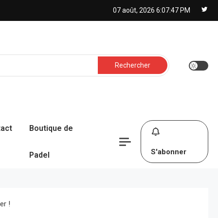
07 août, 2026
6:07:48 PM
Rechercher :
act
Boutique de
S'abonner
Padel
er !