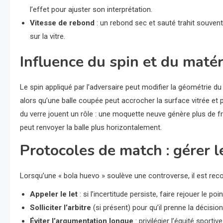
l’effet pour ajuster son interprétation.
Vitesse de rebond
: un rebond sec et sauté trahit souvent
sur la vitre.
Influence du spin et du maté
Le spin appliqué par l’adversaire peut modifier la géométrie du
alors qu’une balle coupée peut accrocher la surface vitrée et p
du verre jouent un rôle : une moquette neuve génère plus de frict
peut renvoyer la balle plus horizontalement.
Protocoles de match : gérer l
Lorsqu’une « bola huevo » soulève une controverse, il est re
Appeler le let
: si l’incertitude persiste, faire rejouer le po
Solliciter l’arbitre
(si présent) pour qu’il prenne la décision
Éviter l’argumentation longue
: privilégier l’équité sport