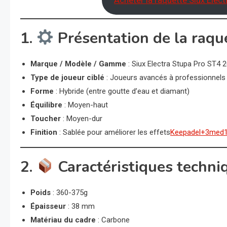
Acheter la raquette Siux Elect
1.
Présentation de la raqu
Marque / Modèle / Gamme
: Siux Electra Stupa Pro ST4 
Type de joueur ciblé
: Joueurs avancés à professionnels 
Forme
: Hybride (entre goutte d’eau et diamant)
Équilibre
: Moyen-haut
Toucher
: Moyen-dur
Finition
: Sablée pour améliorer les effets
Keepadel+3med1
2.
Caractéristiques techni
Poids
: 360-375g
Épaisseur
: 38 mm
Matériau du cadre
: Carbone