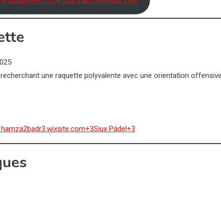
ra Stupa Pro ST4 2025 au meilleur prix
ette
2025
recherchant une raquette polyvalente avec une orientation offensiv
hamza2badr3.wixsite.com+3Siux Pádel+3
ques