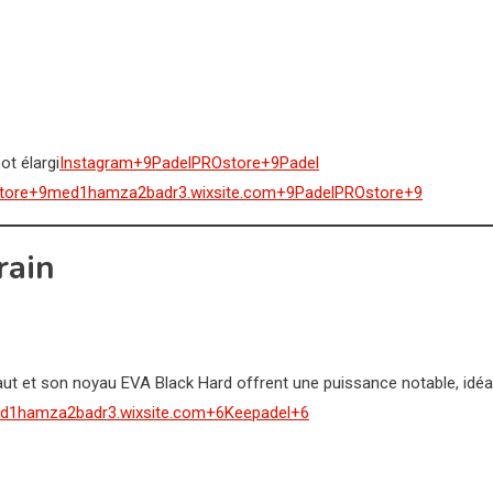
ot élargi
Instagram+9PadelPROstore+9Padel
tore+9med1hamza2badr3.wixsite.com+9PadelPROstore+9
rain
aut et son noyau EVA Black Hard offrent une puissance notable, idéa
d1hamza2badr3.wixsite.com+6Keepadel+6