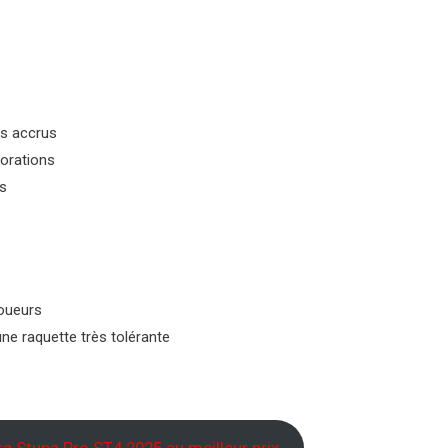
ts accrus
forations
és
joueurs
e raquette très tolérante