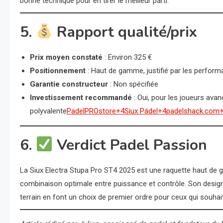
bonne technique pour en tirer le meilleur parti.
5.
Rapport qualité/prix
Prix moyen constaté
: Environ 325 €
Positionnement
: Haut de gamme, justifié par les perform
Garantie constructeur
: Non spécifiée
Investissement recommandé
: Oui, pour les joueurs ava
polyvalente
PadelPROstore+4Siux Pádel+4padelshack.com
6.
Verdict Padel Passion
La Siux Electra Stupa Pro ST4 2025 est une raquette haut de 
combinaison optimale entre puissance et contrôle. Son design
terrain en font un choix de premier ordre pour ceux qui souhait