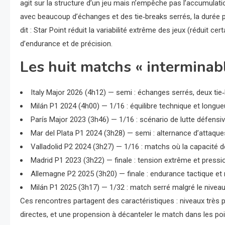
agit sur la structure d’un jeu mais n’empêche pas l’accumulat
avec beaucoup d’échanges et des tie‑breaks serrés, la durée p
dit : Star Point réduit la variabilité extrême des jeux (réduit
d’endurance et de précision.
Les huit matchs « interminab
Italy Major 2026 (4h12) — semi : échanges serrés, deux tie
Milán P1 2024 (4h00) — 1/16 : équilibre technique et long
París Major 2023 (3h46) — 1/16 : scénario de lutte défensi
Mar del Plata P1 2024 (3h28) — semi : alternance d’attaques
Valladolid P2 2024 (3h27) — 1/16 : matchs où la capacité d
Madrid P1 2023 (3h22) — finale : tension extrême et pressi
Allemagne P2 2025 (3h20) — finale : endurance tactique et
Milán P1 2025 (3h17) — 1/32 : match serré malgré le nivea
Ces rencontres partagent des caractéristiques : niveaux très 
directes, et une propension à décanteler le match dans les po