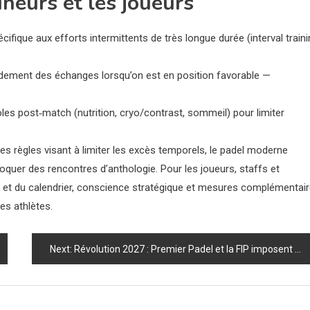
neurs et les joueurs
ifique aux efforts intermittents de très longue durée (interval train
rapidement des échanges lorsqu’on est en position favorable —
les post‑match (nutrition, cryo/contrast, sommeil) pour limiter
 règles visant à limiter les excès temporels, le padel moderne
uer des rencontres d’anthologie. Pour les joueurs, staffs et
ion et du calendrier, conscience stratégique et mesures complémentai
es athlètes.
Next:
Révolution 2027 : Premier Padel et la FIP imposent des règles choc qui vont bouleverser le circuit et protéger les joueurs