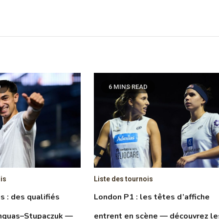
D
6 MINS READ
is
Liste des tournois
 : des qualifiés
London P1 : les têtes d’affiche
anguas–Stupaczuk —
entrent en scène — découvrez le