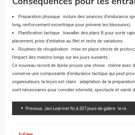
Conséquences pour les entraî
Préparation physique : inclure des séances d’endurance spéc
long, renforcement excentrique pour prévenir les blessures).
Planification tactique : travailler des plans B pour sortir 
placement, prise d’initiative au filet et tests de variations.
Routines de récupération : mise en place stricte de protoco
l’impact des matchs longs sur les jours suivants.
Ce nouveau record de durée prouve une chose : même avec des
conserve une composante d’endurance tactique qui peut provoq
organisateurs, la leçon est claire : adaptation de la préparat
sont nécessaires pour concilier intensité, spectacle et santé d
Navigation
Previous:
Javi Leal met fin à 207 jours de galère : le retour explosif qui secoue le Valencia P1
de
Julien