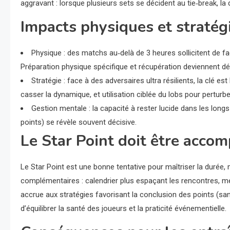
aggravant : lorsque plusieurs sets se décident au tie‑break, l
Impacts physiques et stratég
Physique : des matchs au‑delà de 3 heures sollicitent de fa
Préparation physique spécifique et récupération deviennent dé
Stratégie : face à des adversaires ultra résilients, la clé es
casser la dynamique, et utilisation ciblée du lobs pour perturb
Gestion mentale : la capacité à rester lucide dans les lon
points) se révèle souvent décisive.
Le Star Point doit être acco
Le Star Point est une bonne tentative pour maîtriser la durée
complémentaires : calendrier plus espaçant les rencontres, me
accrue aux stratégies favorisant la conclusion des points (sans
d’équilibrer la santé des joueurs et la praticité événementielle.