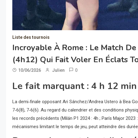
Liste des tournois
Incroyable À Rome : Le Match De 
(4h12) Qui Fait Voler En Éclats T
0
10/06/2026
Julien
Le fait marquant : 4 h 12 mi
La demi‑finale opposant Ari Sánchez/Andrea Ustero à Bea Gonz
7‑6(8), 7‑6(6). Au regard du calendrier et des conditions phys
les records précédents (Milán P1 2024 : 4h ; París Major 2023
mécanismes limitant le temps de jeu, peut atteindre des duré