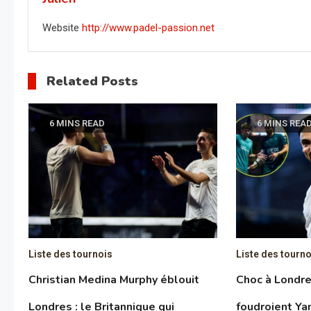
l’article
Website
http://www.padel-passion.net
Related Posts
6 MINS READ
6 MINS REA
Liste des tournois
Liste des tourno
Christian Medina Murphy éblouit
Choc à Londres
Londres : le Britannique qui
foudroient Y